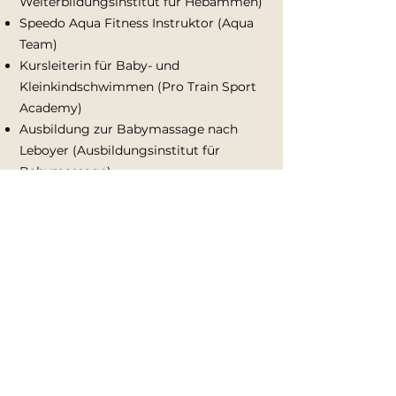
Weiterbildungsinstitut für Hebammen)
Speedo Aqua Fitness Instruktor (Aqua
Team)
Kursleiterin für Baby- und
Kleinkindschwimmen (Pro Train Sport
Academy)
Ausbildung zur Babymassage nach
Leboyer (Ausbildungsinstitut für
Babymassage)
Adresse
Adolph-Kolping-Straße 38
91785 Pleinfeld
Kontakt
kathrin@hebamme-pleinfeld.de
0171 9318640