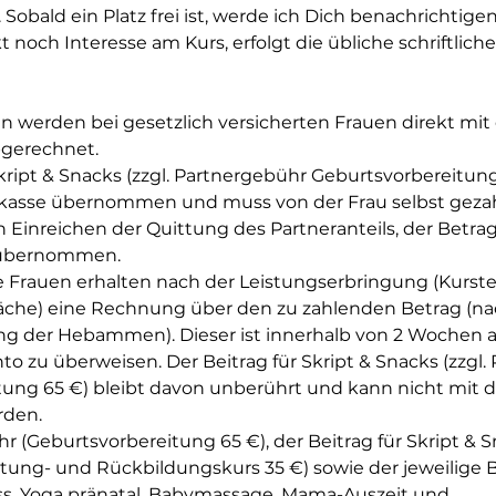
 Sobald ein Platz frei ist, werde ich Dich benachrichtige
noch Interesse am Kurs, erfolgt die übliche schriftliche
 werden bei gesetzlich versicherten Frauen direkt mit
gerechnet.
Skript & Snacks (zzgl. Partnergebühr Geburtsvorbereitung
kasse übernommen und muss von der Frau selbst gezah
 Einreichen der Quittung des Partneranteils, der Betrag
 übernommen.
te Frauen erhalten nach der Leistungserbringung (Kurst
che) eine Rechnung über den zu zahlenden Betrag (n
 der Hebammen). Dieser ist innerhalb von 2 Wochen a
 zu überweisen. Der Beitrag für Skript & Snacks (zzgl.
tung 65 €) bleibt davon unberührt und kann nicht mit 
rden.
r (Geburtsvorbereitung 65 €), der Beitrag für Skript & 
tung- und Rückbildungskurs 35 €) sowie der jeweilige B
ss, Yoga pränatal, Babymassage, Mama-Auszeit und