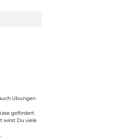
u auch Übungen
ase gefördert.
 wirst Du viele
.