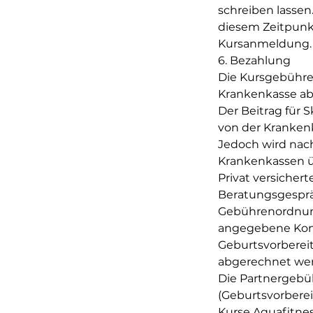
schreiben lassen.
diesem Zeitpunkt 
Kursanmeldung.
6. Bezahlung
Die Kursgebühren
Krankenkasse ab
Der Beitrag für 
von der Kranken
Jedoch wird nach
Krankenkassen
Privat versicher
Beratungsgesprä
Gebührenordnung
angegebene Konto
Geburtsvorberei
abgerechnet we
Die Partnergebüh
(Geburtsvorberei
Kurse Aquafitne