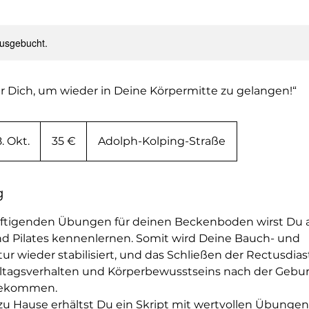
ausgebucht.
ür Dich, um wieder in Deine Körpermitte zu gelangen!“
35
Euro
. Okt.
B
35 €
Adolph-Kolping-Straße
e
g
i
g
n
äftigenden Übungen für deinen Beckenboden wirst D
n
d Pilates kennenlernen. Somit wird Deine Bauch- und
t
 wieder stabilisiert, und das Schließen der Rectusdiast
a
ltagsverhalten und Körperbewusstseins nach der Geburt
m
bekommen.
:
 zu Hause erhältst Du ein Skript mit wertvollen Übungen
2