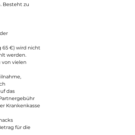
n. Besteht zu
 der
 65 €) wird nicht
lt werden.
 von vielen
eilnahme,
ach
uf das
 Partnergebühr
der Krankenkasse
Snacks
etrag für die